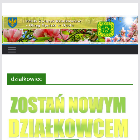
Przejdź
do
treści
działkowiec