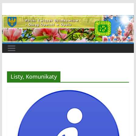
Przejdź
do
treści
Listy, Komunikaty