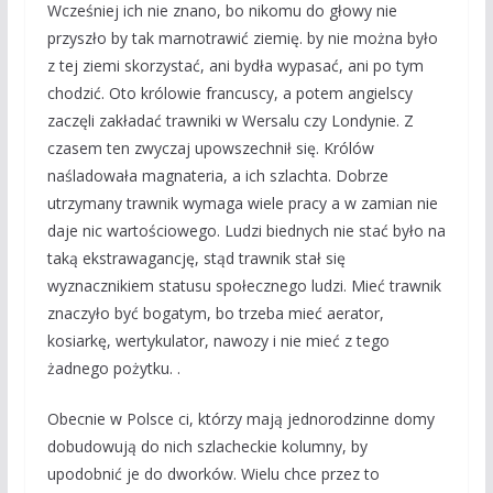
Wcześniej ich nie znano, bo nikomu do głowy nie
przyszło by tak marnotrawić ziemię. by nie można było
z tej ziemi skorzystać, ani bydła wypasać, ani po tym
chodzić. Oto królowie francuscy, a potem angielscy
zaczęli zakładać trawniki w Wersalu czy Londynie. Z
czasem ten zwyczaj upowszechnił się. Królów
naśladowała magnateria, a ich szlachta. Dobrze
utrzymany trawnik wymaga wiele pracy a w zamian nie
daje nic wartościowego. Ludzi biednych nie stać było na
taką ekstrawagancję, stąd trawnik stał się
wyznacznikiem statusu społecznego ludzi. Mieć trawnik
znaczyło być bogatym, bo trzeba mieć aerator,
kosiarkę, wertykulator, nawozy i nie mieć z tego
żadnego pożytku. .
Obecnie w Polsce ci, którzy mają jednorodzinne domy
dobudowują do nich szlacheckie kolumny, by
upodobnić je do dworków. Wielu chce przez to