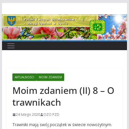
Przejdź
do
treści
AKTUALNOŚCI
MOIM ZDANIEM
Moim zdaniem (II) 8 – O
trawnikach
24 lutego 2020
OZO PZD
Trawniki mają swój początek w świecie nowożytnym.