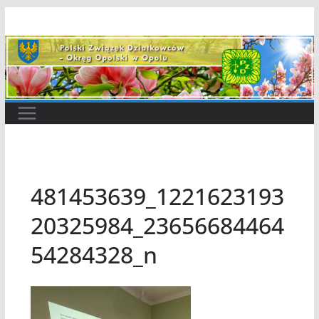
Przejdź
do
treści
481453639_1221623193
20325984_23656684464
54284328_n