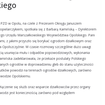
iego
go PZD w Opolu, na czele z Prezesem Okręgu Januszem
ielarczykiem, spotkała się z Barbarą Kamińską – Dyrektorem
iego Urzędu Marszałkowskiego Województwa Opolskiego. Pani
ami, z jakimi przyszło się borykać ogrodom działkowym oraz
 Opolszczyźnie. W czasie rozmowy szczególnie dużo uwagi
ią usunięcia mułu i odpadów popowodziowych, wykonania
Kamińska zadeklarowała, że przekaże postulaty Polskiego
lanych ogrodów w doprowadzeniu gleb do stanu użyteczności
kutków powodzi na terenach ogrodów działkowych, zarówno
wodzie Opolskiemu.
włączenie się służb oraz wsparcie działkowców przez organy
owodzi jest koniecznością zarówno pod względem