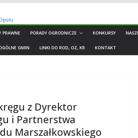
Y PRAWNE
PORADY OGRODNICZE
KONKURSY
NASZ
 OGÓLNE GMIN
LINKI DO ROD, OZ, KR
KONTAKT
kręgu z Dyrektor
u i Partnerstwa
ędu Marszałkowskiego