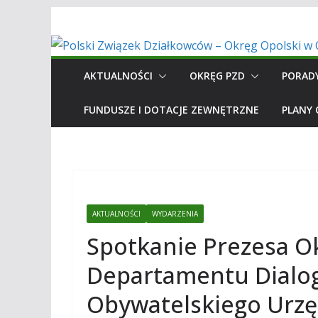
Przejdź
do
treści
AKTUALNOŚCI
OKRĘG PZD
PORAD
FUNDUSZE I DOTACJE ZEWNĘTRZNE
PLANY
AKTUALNOŚCI
WYDARZENIA
Spotkanie Prezesa O
Departamentu Dialog
Obywatelskiego Urz