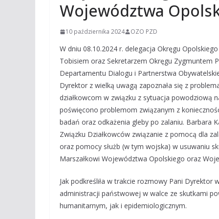
Województwa Opolsk
10 października 2024
OZO PZD
W dniu 08.10.2024 r. delegacja Okręgu Opolskie
Tobisiem oraz Sekretarzem Okręgu Zygmuntem Pop
Departamentu Dialogu i Partnerstwa Obywatelsk
Dyrektor z wielką uwagą zapoznała się z problem
działkowcom w związku z sytuacja powodziową na
poświęcono problemom związanym z koniecznośc
badań oraz odkażenia gleby po zalaniu. Barbara 
Związku Działkowców związanie z pomocą dla za
oraz pomocy służb (w tym wojska) w usuwaniu s
Marszałkowi Województwa Opolskiego oraz Woje
Jak podkreśliła w trakcie rozmowy Pani Dyrektor 
administracji państwowej w walce ze skutkami p
humanitarnym, jak i epidemiologicznym.