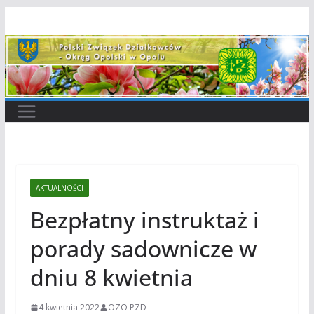
Przejdź
do
treści
AKTUALNOŚCI
Bezpłatny instruktaż i
porady sadownicze w
dniu 8 kwietnia
4 kwietnia 2022
OZO PZD