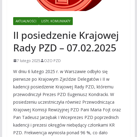
AKTUALNOŚCI
LISTY, KOMUNIKATY
II posiedzenie Krajowej
Rady PZD – 07.02.2025
7 lutego 2025
OZO PZD
W dniu 6 lutego 2025 r. w Warszawie odbyło się
pierwsze po Krajowym Zjeździe Delegatów i II w
kadencji posiedzenie Krajowej Rady PZD, któremu
przewodniczył Prezes PZD Eugeniusz Kondracki. W
posiedzeniu uczestniczyła również Przewodnicząca
Krajowej Komisji Rewizyjnej PZD Pani Maria Fojt oraz
Pan Tadeusz Jarzębak I Wiceprezes PZD poprzednich
kadencji i prezesi okręgów niebędący członkami KR
PZD. Frekwencja wyniosła ponad 96 %, co dało