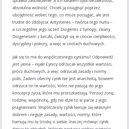
sprawia zadowolenie. A ich ideałem była niezależność,
absolutna wolność. Chcieli ją osiągnąć poprzez
obojętność wobec tego, co może pociągać, ale jest
trudne do zdobycia. Antystenes – twórca tego nurtu –
a szczególnie jego uczeń Diogenes z Synopy, zwany
Diogenesem z beczki, ćwiczyli się w cnocie cierpliwości,
dyscypliny i pokory, a więc w cnotach duchowych.
Jak się to ma do współczesnego cynizmu? Odpowiedź
jest jasna – nijak! Cynicy odrzucali wszystkie wartości,
prócz duchowych, a więc odrzucali zasady i normy
polis. Żadem obecny cynik nie jest anarchistą, bowiem
odrzuca on te wartości, które nie pasują do jego
koncepcji życia, które mu przeszkadzają. Porzuci żonę,
rodzinę, wspólnotę, gdy nie idzie to w parze z jego
pragnieniami. Współczesny cynik kieruje się własnym
dobrem i neguje zasady, wartości, normy, które
hamują mu tę troskę o siebie. Inaczej mówiąc cynik
dzisiaj to obłudnik, którego postawa wobec wartości