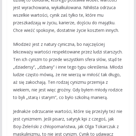
jest wyrachowana, wykalkulowana. Nihilista odrzuca
wszelkie wartości, cynik zaś tylko te, które mu
przeszkadzają w życiu, karierze, dojściu do majątku.
Chce wieźć spokojne, dostatnie życie kosztem innych.
Młodzież jest z natury cyniczna, bo najczęściej
lekceważy wartości respektowane przez ludzi starszych.
Ten ich cynizm to przede wszystkim sfera słów, stąd te
„dziadersy”, „dzbany” i inne tego typu określenia. Młodzi
ludzie często mówią, że nie wierzą w miłość tak długo,
aż się zakochają. Ten rodzaj cynizmu przemija z
wiekiem, nie jest więc groźny. Gdy byłem młody rodzice
to byli „starą i starym”, co było szkolną manierą.
Jednakże odrzucanie wartości, które się przeżyły też nie
jest cynizmem. Jeśli pisarz, satyryk kpi z czegoś, jak
Boy-Żeleński z chłopomaństwa, jak Olga Tokarczuk z
maskulinizmu, to nie jest cynizm. Cynik to udawacz