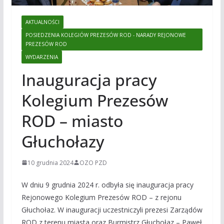
AKTUALNOŚCI
POSIEDZENIA KOLEGIÓW PREZESÓW ROD - NARADY REJONOWE
PREZESÓW ROD
WYDARZENIA
Inauguracja pracy
Kolegium Prezesów
ROD – miasto
Głuchołazy
10 grudnia 2024
OZO PZD
W dniu 9 grudnia 2024 r. odbyła się inauguracja pracy
Rejonowego Kolegium Prezesów ROD – z rejonu
Głuchołaz. W inauguracji uczestniczyli prezesi Zarządów
ROD z terenu miasta oraz Burmistrz Głuchołaz – Paweł