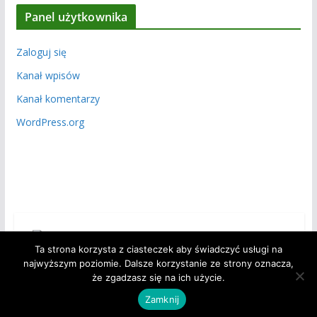
Panel użytkownika
Zaloguj się
Kanał wpisów
Kanał komentarzy
WordPress.org
Ta strona korzysta z ciasteczek aby świadczyć usługi na
najwyższym poziomie. Dalsze korzystanie ze strony oznacza,
że zgadzasz się na ich użycie.
Copyright © 2026
Polski Związek Działkowców – Okręg
Opolski w Opolu
. Powered by
ColorMag
and
WordPress
.
Zamknij