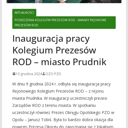
AKTUALNOŚCI
POSIEDZENIA KOLEGIÓW PREZESÓW ROD - NARADY REJONOWE
PREZESÓW ROD
Inauguracja pracy
Kolegium Prezesów
ROD – miasto Prudnik
10 grudnia 2024
OZO PZD
W dniu 9 grudnia 2024 r. odbyła się inauguracja pracy
Rejonowego Kolegium Prezesów ROD – z rejonu
miasta Prudnika. W inauguracji uczestniczyli prezesi
Zarządów ROD z terenu miasta. W spotkaniu
uczestniczył również Prezes Okręgu Opolskiego PZD w
Opolu – Janusz Tobiś. Była to bardzo dobra okazja dla
nowego Prezesa Okręgu do zapoznania się z lokalnym