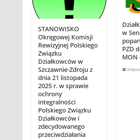
Dział
STANOWISKO
w Sen
Okręgowej Komisji
popar
Rewizyjnej Polskiego
PZD d
Związku
MON –
Działkowców w
Szczawnie-Zdroju z
16 lipc
dnia 21 listopada
2025 r. w sprawie
ochrony
integralności
Polskiego Związku
Działkowców i
zdecydowanego
przeciwdziałania