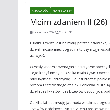
AKTUALNOŚCI
MOIM ZDANIEM
Moim zdaniem II (26)
29 czerwca 2020
OZO PZD
Działka zawsze jest na miarę potrzeb człowieka, j
działek można mieć pogląd na to czym żyje współcz
uchwycić.
Wzrosły znacznie wymagania estetyczne obecnych 
Tego kiedyś nie było. Działka miała żywić. Obecn
miło będzie tu przebywać. To jest rzecz zupełnie 
poziomu estetycznego działek. Ponieważ gusta są 
działki bez kwiatów, bez krzewów ozdobnych, podo
Od kilku lat obserwuję jak moda w zakresie ogrod
krzewów ozdobnych. Niestety temu procesowi pod