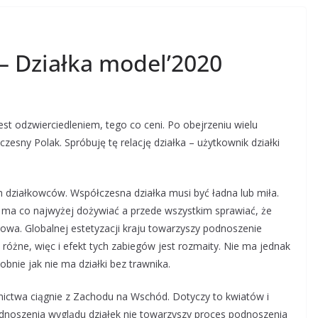
 – Działka model’2020
est odzwierciedleniem, tego co ceni. Po obejrzeniu wielu
esny Polak. Spróbuję tę relację działka – użytkownik działki
działkowców. Współczesna działka musi być ładna lub miła.
a ma co najwyżej dożywiać a przede wszystkim sprawiać, że
nowa. Globalnej estetyzacji kraju towarzyszy podnoszenie
różne, więc i efekt tych zabiegów jest rozmaity. Nie ma jednak
bnie jak nie ma działki bez trawnika.
nictwa ciągnie z Zachodu na Wschód. Dotyczy to kwiatów i
noszenia wyglądu działek nie towarzyszy proces podnoszenia