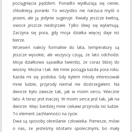
pociągnięcia pędzlem. Ponadto wydłużają się cienie,
chłodnieją poranki. To wszystko nie narzuca myśli o
jesieni, ale ją jedynie sugeruje. Kwiaty jeszcze kwitną,
owoce jeszcze niedojrzałe. Tylko śliwy się wyłamują.
Zaczyna się pora, gdy moja działka więcej daje niż
bierze.
Wrzesień należy formalnie do lata, temperatury są
jeszcze wysokie, ale wszyscy czują, że lato odchodzi.
Moja działkowa sąsiadka twierdzi, że coraz bliżej do
wiosny. Można i tak. Ale mnie pociąga każda pora roku.
Każda mi się podoba. Gdy byłem młody interesowali
mnie ludzie, przyrody niemal nie dostrzegałem. Na
dworze było zawsze tak, jak w moim sercu. Wieczne
lato. A teraz jest inaczej. W moim serca jest tak, jak na
dworze. Więc bardziej mnie ciekawi przyroda niż ludzie.
To element zachłanności na życie.
Dwa są sposoby określanie człowieka. Pierwsze, mówi
o nas, że jesteśmy istotami społecznymi, bo mały