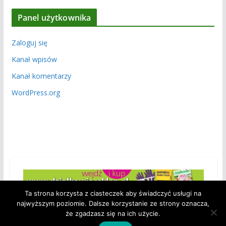
Panel użytkownika
Zaloguj się
Kanał wpisów
Kanał komentarzy
WordPress.org
Ta strona korzysta z ciasteczek aby świadczyć usługi na
najwyższym poziomie. Dalsze korzystanie ze strony oznacza,
że zgadzasz się na ich użycie.
Copyright © 2026
Polski Związek Działkowców – Okręg