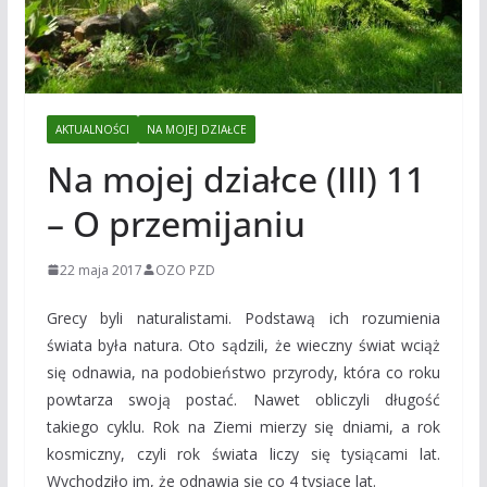
AKTUALNOŚCI
NA MOJEJ DZIAŁCE
Na mojej działce (III) 11
– O przemijaniu
22 maja 2017
OZO PZD
Grecy byli naturalistami. Podstawą ich rozumienia
świata była natura. Oto sądzili, że wieczny świat wciąż
się odnawia, na podobieństwo przyrody, która co roku
powtarza swoją postać. Nawet obliczyli długość
takiego cyklu. Rok na Ziemi mierzy się dniami, a rok
kosmiczny, czyli rok świata liczy się tysiącami lat.
Wychodziło im, że odnawia się co 4 tysiące lat.