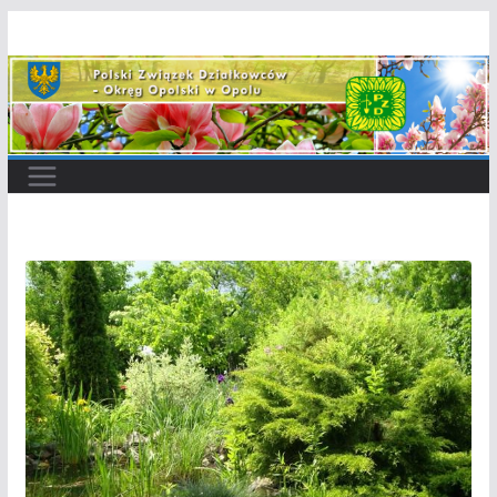
Przejdź
do
treści