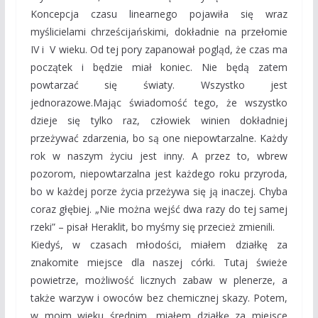
Koncepcja czasu linearnego pojawiła się wraz
myślicielami chrześcijańskimi, dokładnie na przełomie
IV i V wieku. Od tej pory zapanował pogląd, że czas ma
początek i będzie miał koniec. Nie będą zatem
powtarzać się światy. Wszystko jest
jednorazowe.Mając świadomość tego, że wszystko
dzieje się tylko raz, człowiek winien dokładniej
przeżywać zdarzenia, bo są one niepowtarzalne. Każdy
rok w naszym życiu jest inny. A przez to, wbrew
pozorom, niepowtarzalna jest każdego roku przyroda,
bo w każdej porze życia przeżywa się ją inaczej. Chyba
coraz głębiej. „Nie można wejść dwa razy do tej samej
rzeki” – pisał Heraklit, bo myśmy się przecież zmienili.
Kiedyś, w czasach młodości, miałem działkę za
znakomite miejsce dla naszej córki. Tutaj świeże
powietrze, możliwość licznych zabaw w plenerze, a
także warzyw i owoców bez chemicznej skazy. Potem,
w moim wieku średnim, miałem działkę za miejsce