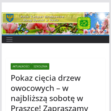
Przejdź
do
treści
AKTUALNOŚCI
SZKOLENIA
Pokaz cięcia drzew
owocowych – w
najbliższą sobotę w
Praszce! Zapraszamy