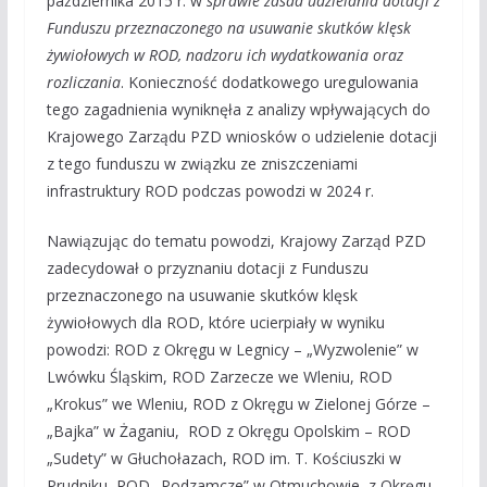
października 2015 r. w
sprawie zasad udzielania dotacji z
Funduszu przeznaczonego na usuwanie skutków klęsk
żywiołowych w ROD, nadzoru ich wydatkowania oraz
rozliczania
. Konieczność dodatkowego uregulowania
tego zagadnienia wyniknęła z analizy wpływających do
Krajowego Zarządu PZD wniosków o udzielenie dotacji
z tego funduszu w związku ze zniszczeniami
infrastruktury ROD podczas powodzi w 2024 r.
Nawiązując do tematu powodzi, Krajowy Zarząd PZD
zadecydował o przyznaniu dotacji z Funduszu
przeznaczonego na usuwanie skutków klęsk
żywiołowych dla ROD, które ucierpiały w wyniku
powodzi: ROD z Okręgu w Legnicy – „Wyzwolenie” w
Lwówku Śląskim, ROD Zarzecze we Wleniu, ROD
„Krokus” we Wleniu, ROD z Okręgu w Zielonej Górze –
„Bajka” w Żaganiu, ROD z Okręgu Opolskim – ROD
„Sudety” w Głuchołazach, ROD im. T. Kościuszki w
Prudniku, ROD „Podzamcze” w Otmuchowie, z Okręgu