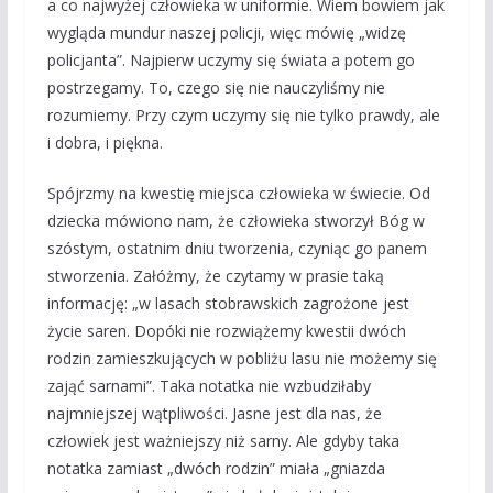
a co najwyżej człowieka w uniformie. Wiem bowiem jak
wygląda mundur naszej policji, więc mówię „widzę
policjanta”. Najpierw uczymy się świata a potem go
postrzegamy. To, czego się nie nauczyliśmy nie
rozumiemy. Przy czym uczymy się nie tylko prawdy, ale
i dobra, i piękna.
Spójrzmy na kwestię miejsca człowieka w świecie. Od
dziecka mówiono nam, że człowieka stworzył Bóg w
szóstym, ostatnim dniu tworzenia, czyniąc go panem
stworzenia. Załóżmy, że czytamy w prasie taką
informację: „w lasach stobrawskich zagrożone jest
życie saren. Dopóki nie rozwiążemy kwestii dwóch
rodzin zamieszkujących w pobliżu lasu nie możemy się
zająć sarnami”. Taka notatka nie wzbudziłaby
najmniejszej wątpliwości. Jasne jest dla nas, że
człowiek jest ważniejszy niż sarny. Ale gdyby taka
notatka zamiast „dwóch rodzin” miała „gniazda