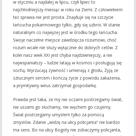
w styczniu a najdalej w lipcu, czyli lipiec to
najchłodniejszy miesiąc w roku na Ziemi. Z człowiekiem
też sprawa nie jest prosta. Znajduje się na szczycie
łańcucha pokarmowego tylko, gdy się uzbroi. W stanie
naturalnym co najwyżej jest w środku tego łańcucha.
Swoje naczelne miejsce zawdzięcza rozumowi, choć
rozum wcale nie służy wyłącznie do dobrych celów. Z
kolei nasz wiek XXI jest chyba najdziwniejszy, a nie
najwspanialszy – ludzie latają w kosmos i posługują się
sochą. Wyrzucają żywność i umierają z głodu, Żyją ze
sztucznym sercem i kończą życie z powodu zakażenia,
a prymitywny wirus zatrzymał gospodarkę.
Prawda jest taka, że my nie oczami postrzegamy świat,
nie uszami go słuchamy, nie węchem go czujemy.
Świat postrzegamy umysłem tylko za pomocą
zmysłów. Zdanie „widzę na ulicy policjanta” nie bardzo
ma sens. Bo na ulicy Bogoty nie zobaczymy policjanta,