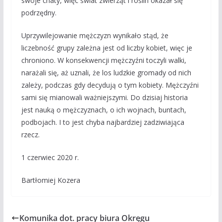
swoje chaty, więc świat zwierząt i roślin okazał się
podrzędny.
Uprzywilejowanie mężczyzn wynikało stąd, że
liczebność grupy zależna jest od liczby kobiet, więc je
chroniono. W konsekwencji mężczyźni toczyli walki,
narażali się, aż uznali, że los ludzkie gromady od nich
zależy, podczas gdy decydują o tym kobiety. Mężczyźni
sami się mianowali ważniejszymi. Do dzisiaj historia
jest nauką o mężczyznach, o ich wojnach, buntach,
podbojach. I to jest chyba najbardziej zadziwiająca
rzecz.
1 czerwiec 2020 r.
Bartłomiej Kozera
Komunika dot. pracy biura Okręgu