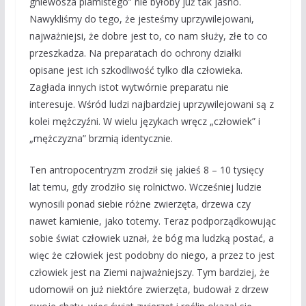
gniewosza plamistego” nie byłoby już tak jasno.
Nawykliśmy do tego, że jesteśmy uprzywilejowani,
najważniejsi, że dobre jest to, co nam służy, złe to co
przeszkadza. Na preparatach do ochrony działki
opisane jest ich szkodliwość tylko dla człowieka.
Zagłada innych istot wytwórnie preparatu nie
interesuje. Wśród ludzi najbardziej uprzywilejowani są z
kolei mężczyźni. W wielu językach wręcz „człowiek” i
„mężczyzna” brzmią identycznie.
Ten antropocentryzm zrodził się jakieś 8 – 10 tysięcy
lat temu, gdy zrodziło się rolnictwo. Wcześniej ludzie
wynosili ponad siebie różne zwierzęta, drzewa czy
nawet kamienie, jako totemy. Teraz podporządkowując
sobie świat człowiek uznał, że bóg ma ludzką postać, a
więc że człowiek jest podobny do niego, a przez to jest
człowiek jest na Ziemi najważniejszy. Tym bardziej, że
udomowił on już niektóre zwierzęta, budował z drzew