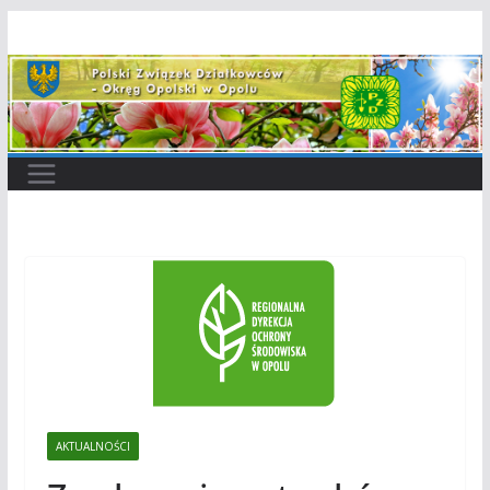
Przejdź
do
treści
AKTUALNOŚCI