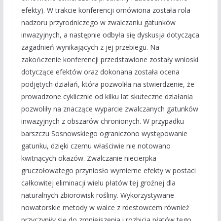
efekty). W trakcie konferencji omówiona została rola
nadzoru przyrodniczego w zwalczaniu gatunków
inwazyjnych, a następnie odbyła się dyskusja dotycząca
zagadnień wynikających z jej przebiegu. Na
zakończenie konferencji przedstawione zostały wnioski
dotyczące efektów oraz dokonana została ocena
podjętych działań, która pozwoliła na stwierdzenie, że
prowadzone cyklicznie od kilku lat skuteczne działania
pozwoliły na znaczące wyparcie zwalczanych gatunków
inwazyjnych z obszarów chronionych. W przypadku
barszczu Sosnowskiego ograniczono występowanie
gatunku, dzięki czemu właściwie nie notowano
kwitnących okazów. Zwalczanie niecierpka
gruczołowatego przyniosło wymierne efekty w postaci
całkowitej eliminacji wielu płatów tej groźnej dla
naturalnych zbiorowisk rośliny. Wykorzystywane
nowatorskie metody w walce z rdestowcem również
przyczyniły się do zmniejszenia i rozbicia płatów tego