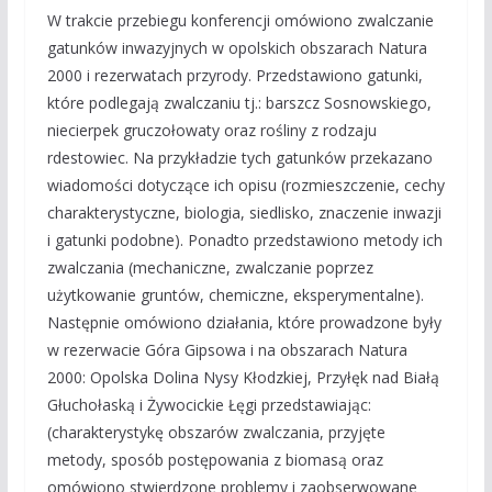
W trakcie przebiegu konferencji omówiono zwalczanie
gatunków inwazyjnych w opolskich obszarach Natura
2000 i rezerwatach przyrody. Przedstawiono gatunki,
które podlegają zwalczaniu tj.: barszcz Sosnowskiego,
niecierpek gruczołowaty oraz rośliny z rodzaju
rdestowiec. Na przykładzie tych gatunków przekazano
wiadomości dotyczące ich opisu (rozmieszczenie, cechy
charakterystyczne, biologia, siedlisko, znaczenie inwazji
i gatunki podobne). Ponadto przedstawiono metody ich
zwalczania (mechaniczne, zwalczanie poprzez
użytkowanie gruntów, chemiczne, eksperymentalne).
Następnie omówiono działania, które prowadzone były
w rezerwacie Góra Gipsowa i na obszarach Natura
2000: Opolska Dolina Nysy Kłodzkiej, Przyłęk nad Białą
Głuchołaską i Żywocickie Łęgi przedstawiając:
(charakterystykę obszarów zwalczania, przyjęte
metody, sposób postępowania z biomasą oraz
omówiono stwierdzone problemy i zaobserwowane