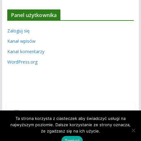
Panel użytkownika
Zaloguj się
Kanał wpisów
Kanał komentarzy
WordPress.org
Ta strona korzysta z ciasteczek aby świadczyć usługi na
najwyższym poziomie. Dalsze korzystanie ze strony oznacza,
że zgadzasz się na ich użycie.
Copyright © 2026
Polski Związek Działkowców – Okręg
Opolski w Opolu
. Powered by
ColorMag
and
WordPress
.
Zamknij