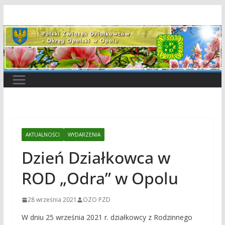
Przejdź
do
treści
AKTUALNOŚCI
WYDARZENIA
Dzień Działkowca w
ROD „Odra” w Opolu
28 września 2021
OZO PZD
W dniu 25 września 2021 r. działkowcy z Rodzinnego