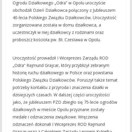
Ogrodu Działkowego „Odra” w Opolu uroczyście
obchodzili Dzień Działkowca połączony z Jubileuszem
40-lecia Polskiego Związku Działkowców. Uroczystość
zorganizowana została w domu działkowca, a
uczestniczyli w niej działkowcy z rodzinami oraz
proboszcz kościoła pw. Bł. Czesława w Opolu.
Uroczystość prowadził I Wiceprezes Zarządu ROD
„Odra” Rajmund Grajcar, który przybliżył zebranym
historię ruchu działkowego w Polsce oraz powstania
Polskiego Związku Działkowców. Poruszył także temat
potrzeby kontaktu z przyroda i znaczenia działki w
dzisiejszych czasach. W dalszej części uroczystości
jako, że jubileuszem PZD zbiegło się 75-lecie ogrodów
działkowych w mieście Opolu przyznane zostały
medale i odznaczenia związkowe. Wręczenia
odznaczeń dokonali I Wiceprezes ROD Rajmund
Grajcar wraz z Członkiem Zarządu Leonem Kukielką.