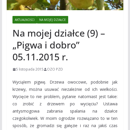
AKTUALNOŚCI
NA MOJEJ DZIAŁCE
Na mojej działce (9) –
„Pigwa i dobro”
05.11.2015 r.
5 listopada 2015
OZO PZD
Wyciąłem pigwę. Drzewa owocowe, podobnie jak
krzewy, można usuwać niezależnie od ich wielkości.
Wycięcie to nie problem, pytanie natomiast jest takie:
co zrobić z drzewem po wycięciu? Ustawa
antysmogowa zabrania spalania na działce
czegokolwiek. W moim ogrodzie rozwiązano to w ten
sposób, że gromadzi się gałęzie i raz na jakiś czas