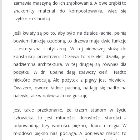
zamawia maszynę do ich zrąbkowania. A owe zrąbki to
znakomity materiał do kompostowania, więc się
szybko rozchodzą.
Jeśli kwiaty są po to, aby było na działce ładnie, pełnią
bowiem funkcję ozdobną, to drzewa mają dwie funkcje
– estetyczną i utylitarną. W tej pierwszej służą do
konstrukcji przestrzeni. Drzewa to szkielet działki, jej
nadziemna architektura. W tej drugiej są również dla
pożytku. W dni upalne dają zbawczy cień Nadto
niektóre owocują. Ale pożytek z pigwy jest niewielki.
Owszem, owoce ładnie pachną, nadają się nadto na
nalewki, ale w nalewkach nie gustuję.
Jest takie przekonanie, że trzem stanom w życiu
człowieka, to jest młodości, dorosłości, starości –
odpowiadają trzy wartości: piękno, dobro i religia. W
młodości piękno nas pociąga. A ponieważ miłość to