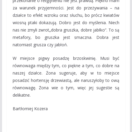
przekonanie o religijnieniu nie jest prawdą. Piękno mam
za warunek przyjemności. Jest do przeżywania – na
działce to efekt wzroku oraz słuchu, bo prócz kwiatów
wiosną ptaki dokazują. Dobro jest do myślenia. Niech
nas nie zmyli zwrot„dobra gruszka, dobre jabłko”. To są
metafory, bo gruszka jest smaczna. Dobra jest
natomiast grusza czy jabłoń.
W miejsce pigwy posadzę brzoskwinię. Musi być
równowaga między tym, co piękne a tym, co dobre na
naszej działce. Żona sugeruje, aby w to miejsce
posadzić hortensję drzewiastą, ale naruszyłoby to ową
równowagę. Żona wie o tym, więc jej sugestie są
delikatne.
Bartłomiej Kozera