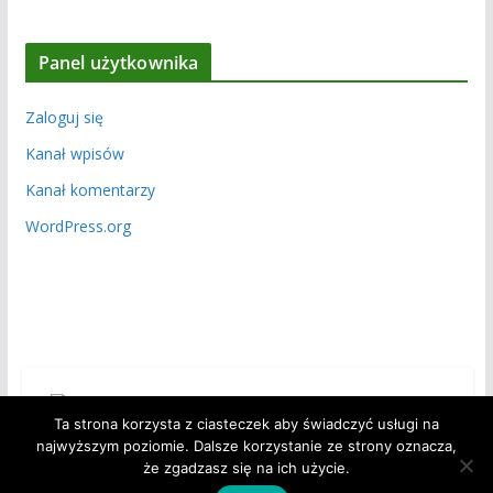
Panel użytkownika
Zaloguj się
Kanał wpisów
Kanał komentarzy
WordPress.org
Ta strona korzysta z ciasteczek aby świadczyć usługi na
najwyższym poziomie. Dalsze korzystanie ze strony oznacza,
że zgadzasz się na ich użycie.
Copyright © 2026
Polski Związek Działkowców – Okręg