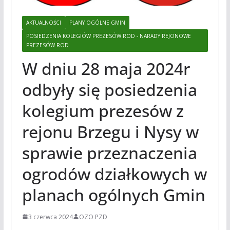
AKTUALNOŚCI
PLANY OGÓLNE GMIN
POSIEDZENIA KOLEGIÓW PREZESÓW ROD - NARADY REJONOWE
PREZESÓW ROD
W dniu 28 maja 2024r
odbyły się posiedzenia
kolegium prezesów z
rejonu Brzegu i Nysy w
sprawie przeznaczenia
ogrodów działkowych w
planach ogólnych Gmin
3 czerwca 2024
OZO PZD