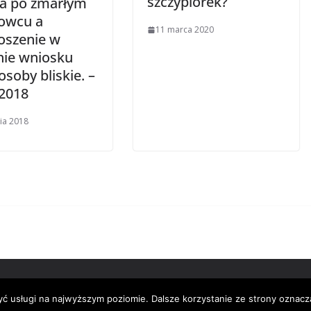
szczypiorek?
ka po zmarłym
kowcu a
11 marca 2020
łoszenie w
nie wniosku
osoby bliskie. –
.2018
nia 2018
ęg Opolski w Opolu
. Powered by
yć usługi na najwyższym poziomie. Dalsze korzystanie ze strony oznacza