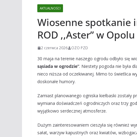
AKTUALNOŚCI
Wiosenne spotkanie i
ROD ,,Aster” w Opolu
2 czerwca 2026
OZO PZD
30 maja na terenie naszego ogrodu odbyło się w
sąsiada w ogrodzie”
. Niestety pogoda nie była d
nieco niższa od oczekiwanej. Mimo to świetlica wy
doskonałe humory.
Zamiast planowanego ogniska kiełbaski zostały p
wymiana doświadczeń ogrodniczych oraz trzy godz
wyjątkowo serdecznej atmosferze.
Dużym zainteresowaniem cieszyła się również wym
sałat, warzyw kapustnych oraz kwiatów, wzbogacają