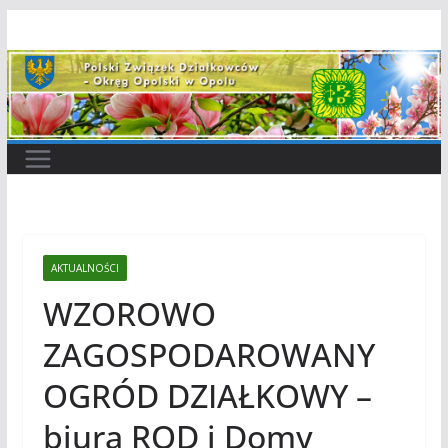
Przejdź
do
treści
AKTUALNOŚCI
WZOROWO
ZAGOSPODAROWANY
OGRÓD DZIAŁKOWY –
biura ROD i Domy