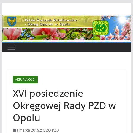
Przejdź
do
treści
AKTUALNOŚCI
XVI posiedzenie
Okręgowej Rady PZD w
Opolu
1 marca 2019
OZO PZD