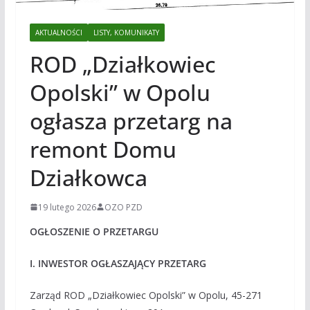
AKTUALNOŚCI
LISTY, KOMUNIKATY
ROD „Działkowiec
Opolski” w Opolu
ogłasza przetarg na
remont Domu
Działkowca
19 lutego 2026
OZO PZD
OGŁOSZENIE O PRZETARGU
I. INWESTOR OGŁASZAJĄCY PRZETARG
Zarząd ROD „Działkowiec Opolski” w Opolu, 45-271